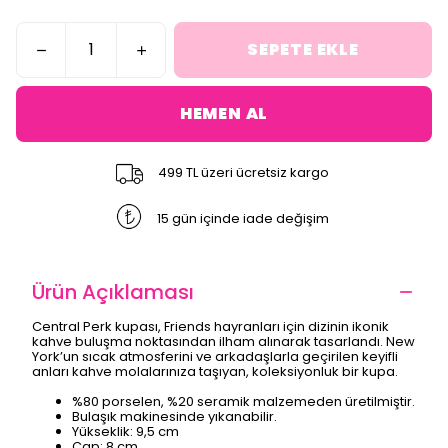
SEPETE EKLE
HEMEN AL
499 TL üzeri ücretsiz kargo
15 gün içinde iade değişim
Ürün Açıklaması
Central Perk kupası, Friends hayranları için dizinin ikonik
kahve buluşma noktasından ilham alınarak tasarlandı. New
York’un sıcak atmosferini ve arkadaşlarla geçirilen keyifli
anları kahve molalarınıza taşıyan, koleksiyonluk bir kupa.
%80 porselen, %20 seramik malzemeden üretilmiştir.
Bulaşık makinesinde yıkanabilir.
Yükseklik: 9,5 cm
Çap: 8 cm