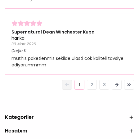
Supernatural Dean Winchester Kupa
harika
30 Mart 2026
Çağla
K.
muthis paketlenmis sekilde ulasti cok kaliteli tavsiye
ediyorummmm
1
2
3
Kategoriler
Hesabım