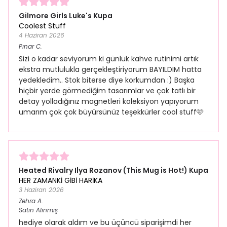
Gilmore Girls Luke's Kupa
Coolest Stuff
4 Haziran 2026
Pınar
C.
Sizi o kadar seviyorum ki günlük kahve rutinimi artık
ekstra mutlulukla gerçekleştiriyorum BAYILDIM hatta
yedekledim.. Stok biterse diye korkumdan :) Başka
hiçbir yerde görmediğim tasarımlar ve çok tatlı bir
detay yolladığınız magnetleri koleksiyon yapıyorum
umarım çok çok büyürsünüz teşekkürler cool stuff🩷
Heated Rivalry Ilya Rozanov (This Mug is Hot!) Kupa
HER ZAMANKİ GİBİ HARİKA
3 Haziran 2026
Zehra
A.
Satın Alınmış
hediye olarak aldım ve bu üçüncü siparişimdi her