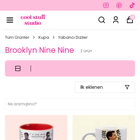
0
Tüm Ürünler
Kupa
Yabancı Diziler
Brooklyn Nine Nine
2
ürün
İlk eklenen