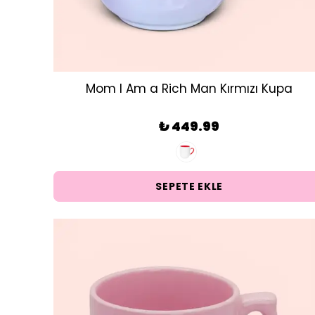
Mom I Am a Rich Man Kırmızı Kupa
₺ 449.99
SEPETE EKLE