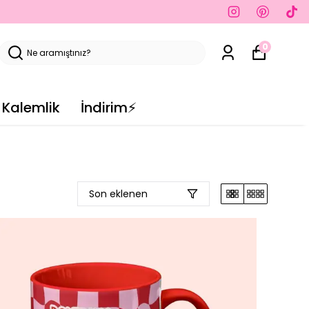
0
Kalemlik
İndirim⚡️
Son eklenen