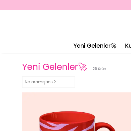
Yeni Gelenler🚀
K
Yeni Gelenler🚀
26
ürün