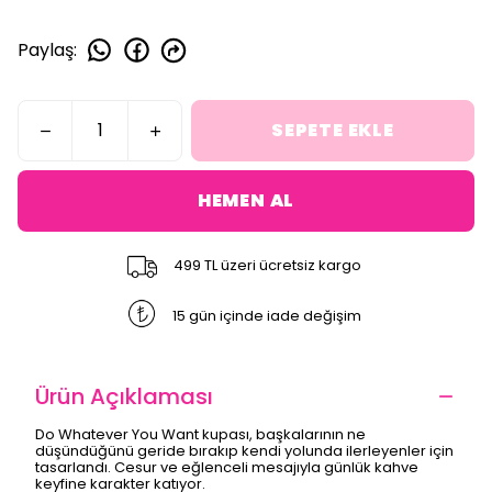
Paylaş
:
SEPETE EKLE
HEMEN AL
499 TL üzeri ücretsiz kargo
15 gün içinde iade değişim
Ürün Açıklaması
Do Whatever You Want kupası, başkalarının ne
düşündüğünü geride bırakıp kendi yolunda ilerleyenler için
tasarlandı. Cesur ve eğlenceli mesajıyla günlük kahve
keyfine karakter katıyor.