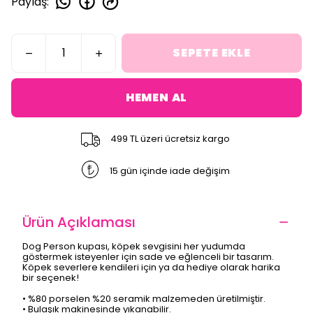
Paylaş
:
SEPETE EKLE
HEMEN AL
499 TL üzeri ücretsiz kargo
15 gün içinde iade değişim
Ürün Açıklaması
Dog Person kupası, köpek sevgisini her yudumda
göstermek isteyenler için sade ve eğlenceli bir tasarım.
Köpek severlere kendileri için ya da hediye olarak harika
bir seçenek!
• %80 porselen %20 seramik malzemeden üretilmiştir.
• Bulaşık makinesinde yıkanabilir.