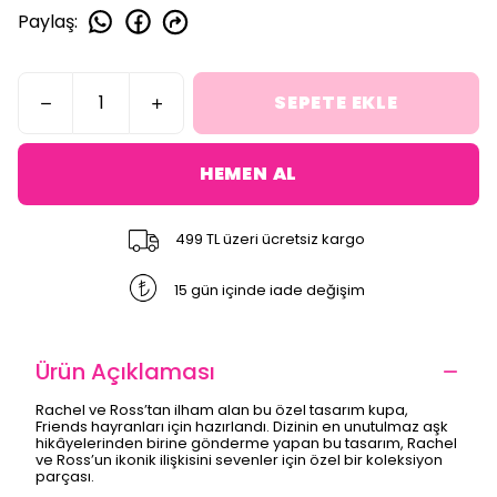
Paylaş
:
SEPETE EKLE
HEMEN AL
499 TL üzeri ücretsiz kargo
15 gün içinde iade değişim
Ürün Açıklaması
Rachel ve Ross’tan ilham alan bu özel tasarım kupa,
Friends hayranları için hazırlandı. Dizinin en unutulmaz aşk
hikâyelerinden birine gönderme yapan bu tasarım, Rachel
ve Ross’un ikonik ilişkisini sevenler için özel bir koleksiyon
parçası.