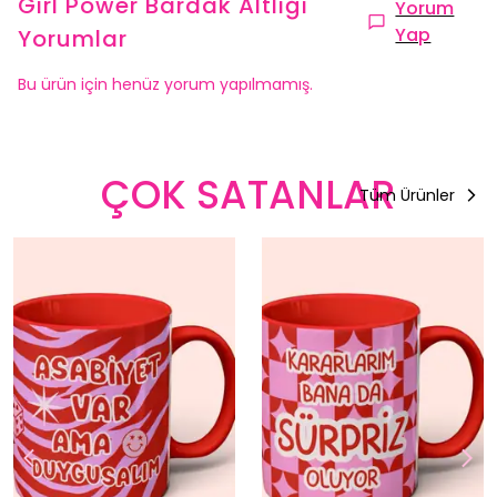
Girl Power Bardak Altlığı
Yorum
Yap
Yorumlar
Bu ürün için henüz yorum yapılmamış.
ÇOK SATANLAR
Tüm Ürünler