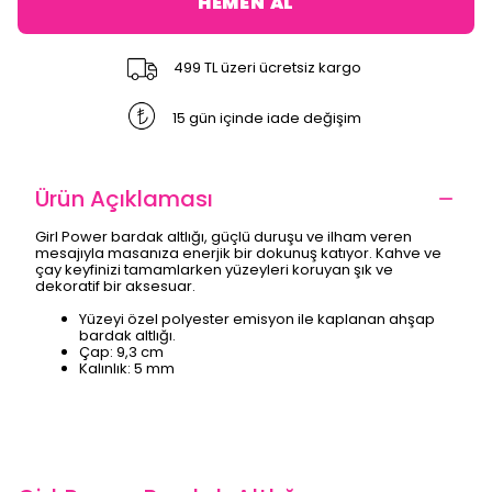
HEMEN AL
499 TL üzeri ücretsiz kargo
15 gün içinde iade değişim
Ürün Açıklaması
Girl Power bardak altlığı, güçlü duruşu ve ilham veren
mesajıyla masanıza enerjik bir dokunuş katıyor. Kahve ve
çay keyfinizi tamamlarken yüzeyleri koruyan şık ve
dekoratif bir aksesuar.
Yüzeyi özel polyester emisyon ile kaplanan ahşap
bardak altlığı.
Çap: 9,3 cm
Kalınlık: 5 mm