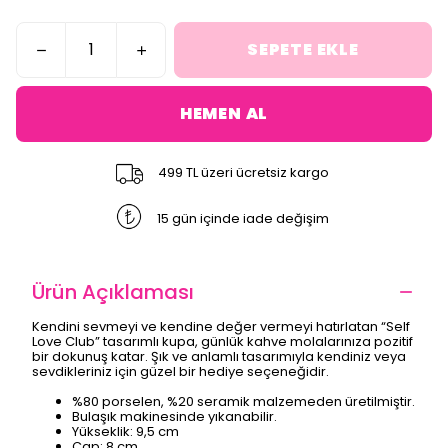
SEPETE EKLE
HEMEN AL
499 TL üzeri ücretsiz kargo
15 gün içinde iade değişim
Ürün Açıklaması
Kendini sevmeyi ve kendine değer vermeyi hatırlatan “Self
Love Club” tasarımlı kupa, günlük kahve molalarınıza pozitif
bir dokunuş katar. Şık ve anlamlı tasarımıyla kendiniz veya
sevdikleriniz için güzel bir hediye seçeneğidir.
%80 porselen, %20 seramik malzemeden üretilmiştir.
Bulaşık makinesinde yıkanabilir.
Yükseklik: 9,5 cm
Çap: 8 cm