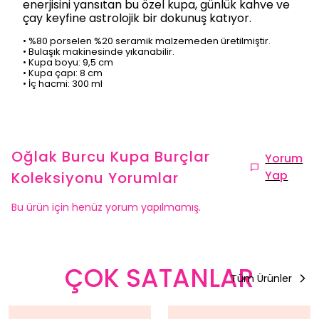
enerjisini yansıtan bu özel kupa, günlük kahve ve
çay keyfine astrolojik bir dokunuş katıyor.
• %80 porselen %20 seramik malzemeden üretilmiştir.
• Bulaşık makinesinde yıkanabilir.
• Kupa boyu: 9,5 cm
• Kupa çapı: 8 cm
• İç hacmi: 300 ml
Oğlak Burcu Kupa Burçlar
Yorum
Yap
Koleksiyonu
Yorumlar
Bu ürün için henüz yorum yapılmamış.
ÇOK SATANLAR
Tüm Ürünler