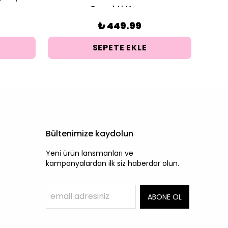
Gerekti Kupa
₺ 449.99
SEPETE EKLE
Bültenimize kaydolun
Yeni ürün lansmanları ve
kampanyalardan ilk siz haberdar olun.
ABONE OL