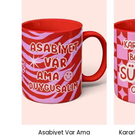
lik &
Asabiyet Var Ama
Karar