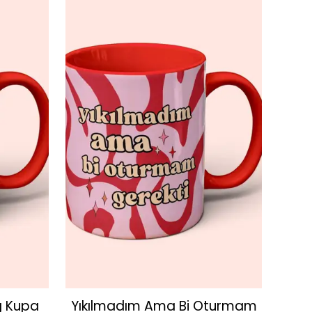
g Kupa
Yıkılmadım Ama Bi Oturmam
Del