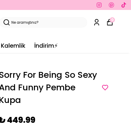
0
Kalemlik
İndirim⚡️
Sorry For Being So Sexy
And Funny Pembe
Kupa
₺ 449.99