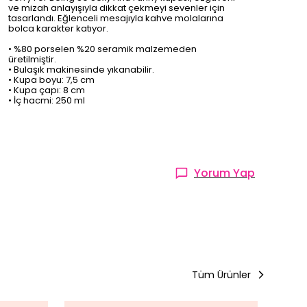
ve mizah anlayışıyla dikkat çekmeyi sevenler için
tasarlandı. Eğlenceli mesajıyla kahve molalarına
bolca karakter katıyor.
• %80 porselen %20 seramik malzemeden
üretilmiştir.
• Bulaşık makinesinde yıkanabilir.
• Kupa boyu: 7,5 cm
• Kupa çapı: 8 cm
• İç hacmi: 250 ml
Yorum Yap
Tüm Ürünler