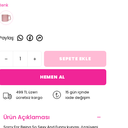
Renk
Paylaş
:
SEPETE EKLE
HEMEN AL
499 TL üzeri
15 gün içinde
ücretsiz kargo
iade değişim
Ürün Açıklaması
Sorry For Being So Sexy And Funny kupası, özgüveni