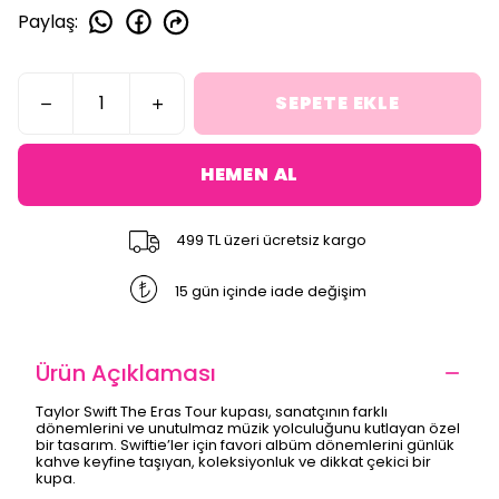
Paylaş
:
SEPETE EKLE
HEMEN AL
499 TL üzeri ücretsiz kargo
15 gün içinde iade değişim
Ürün Açıklaması
Taylor Swift The Eras Tour kupası, sanatçının farklı
dönemlerini ve unutulmaz müzik yolculuğunu kutlayan özel
bir tasarım. Swiftie’ler için favori albüm dönemlerini günlük
kahve keyfine taşıyan, koleksiyonluk ve dikkat çekici bir
kupa.