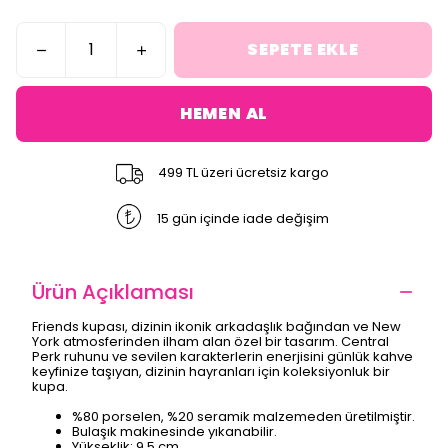
SEPETE EKLE
HEMEN AL
499 TL üzeri ücretsiz kargo
15 gün içinde iade değişim
Ürün Açıklaması
Friends kupası, dizinin ikonik arkadaşlık bağından ve New
York atmosferinden ilham alan özel bir tasarım. Central
Perk ruhunu ve sevilen karakterlerin enerjisini günlük kahve
keyfinize taşıyan, dizinin hayranları için koleksiyonluk bir
kupa.
%80 porselen, %20 seramik malzemeden üretilmiştir.
Bulaşık makinesinde yıkanabilir.
Yükseklik: 9,5 cm