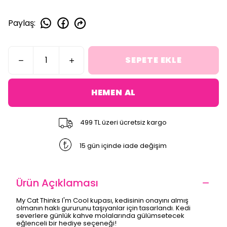
Paylaş
:
SEPETE EKLE
HEMEN AL
499 TL üzeri ücretsiz kargo
15 gün içinde iade değişim
Ürün Açıklaması
My Cat Thinks I'm Cool kupası, kedisinin onayını almış
olmanın haklı gururunu taşıyanlar için tasarlandı. Kedi
severlere günlük kahve molalarında gülümsetecek
eğlenceli bir hediye seçeneği!